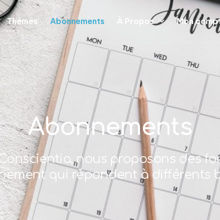
Thèmes
Abonnements
À Propos
Mon comp
Abonnements
Conscientia, nous proposons des fo
nement qui répondent à différents b