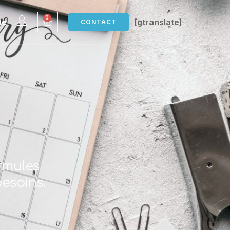
0
te
[gtranslate]
CONTACT
rmules
esoins.