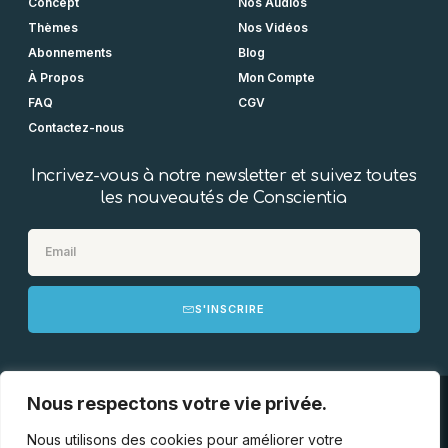
Concept
Nos Audios
Thèmes
Nos Vidéos
Abonnements
Blog
À Propos
Mon Compte
FAQ
CGV
Contactez-nous
Incrivez-vous à notre newsletter et suivez toutes
les nouveautés de Conscientia
S'INSCRIRE
Nous respectons votre vie privée.
Mentions Légales
Politique de Confidentialité
RSE
Copyright © 2024 Conscientia. All rights reserved. Created by
Dara
Nous utilisons des cookies pour améliorer votre