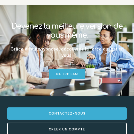
Devenez la meilleure version de
vous même.
Grâce à l’autohypnose, découvrez la force qui est en
vous.
NOTRE FAQ
CONTACTEZ-NOUS
CRÉER UN COMPTE