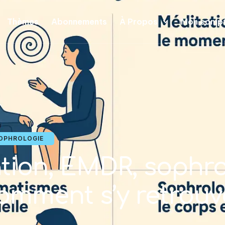
Thèmes
Abonnements
À Propos
Mon comp
OPHROLOGIE
tion, EMDR, sophro
mment s’y retrouv