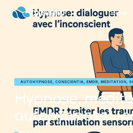
Concept
AUTOHYPNOSE
,
CONSCIENTIA
,
EMDR
,
MÉDITATION
,
S
Hypnose, médita
autohypnose… co