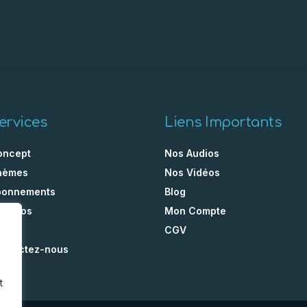
ervices
Liens Importants
oncept
Nos Audios
hèmes
Nos Vidéos
bonnements
Blog
Propos
Mon Compte
AQ
CGV
ontactez-nous
t