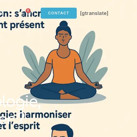
0
te
[gtranslate]
CONTACT
logie,
er ?