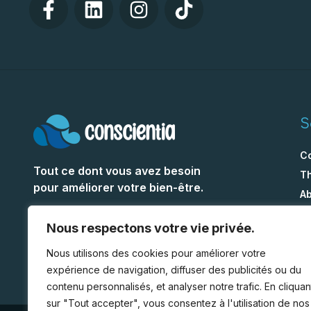
S
C
Tout ce dont vous avez besoin
T
pour améliorer votre bien-être.
A
À 
ASSISTANCE & SUPPORT
Nous respectons votre vie privée.
F
+33 7 67 00 42 85
C
Nous utilisons des cookies pour améliorer votre
expérience de navigation, diffuser des publicités ou du
contenu personnalisés, et analyser notre trafic. En cliquan
sur "Tout accepter", vous consentez à l'utilisation de nos